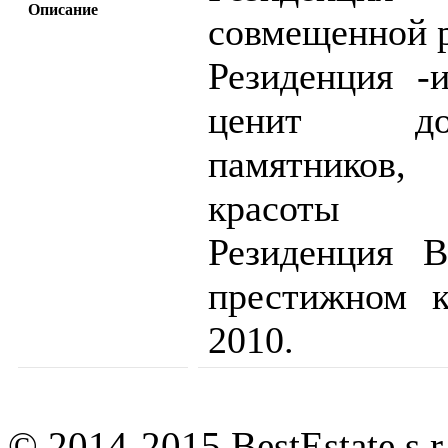
Описание
совмещенной р
Резиденция -
ценит дос
памятников
красоты
Резиденция 
престижном 
2010.
© 2014-2015 BestEstate s.r